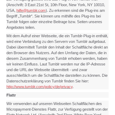
(Anschrift: 3 East 21st St, 10th Floor, New York, NY 10010,
USA,
hilfe@tumblr.com
).
Zu erkennen sind die Plug-ins am
Begriff „Tumblr“. Sie können uns mithilfe des Plug-ins bei
Tumblr folgen oder einzelne Beitrage bzw. Seiten unseres
Angebotes teilen.
Mit dem Aufruf einer Webseite, die ein Tumblr-Plug-in enthält,
wird eine Verbindung zu den Servern von Tumblr aufgebaut.
Dabei übermittelt Tumblr den Inhalt der Schaltfläche direkt an
den Browser des Nutzers. Auf den Umfang der Daten, die in
diesem Zusammenhang von Tumblr erhoben werden, haben
wir keinen Einfluss. Laut Tumblr werden nur die IP-Adresse
und die URL der Webseite übermittelt - und zwar
ausschließlich um die Schaltfläche darstellen zu können. Die
Datenschutzerklärung von Tumblr finden Sie hier:
http://www.tumblr.com/policy/de/privacy
.
Flattr
Wir verwenden auf unseren Webseiten Schaltflächen des
Micropayment-Dienstes Flattr, zur Verfügung gestellt von der
Flattr Network Ltd.
(Anschrift: 2nd Floor, White Bear Yard